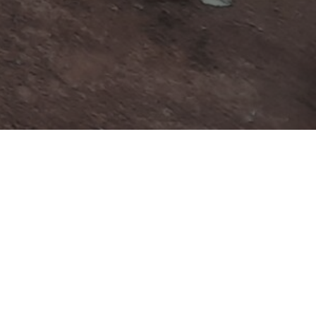
Kurse
Wir bieten die komplette Bandbreite, vom Bambini- und
Jüngstenkurs, über Vereins- und Gruppentraining,
Einzeltraining, Mannschaftstraining bis zu Aktionen
außerhalb der jeweiligen Vereinsanlage, wie
Kindergartenkurse oder Training in der OGS.